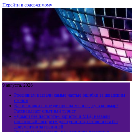
Перейти к содержимому
9 августа, 2026
Россиянам назвали самые частые ошибки за шведским
столом
Какие полки в поезде превратят поездку в кошмар?
Рассказывает опытный турист
«Домой без паспорта»: юристы и МВД назвали
пошаговый алгоритм для туристов, оставшихся без
документов за границей