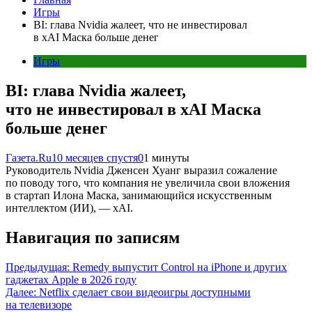
Игры
BI: глава Nvidia жалеет, что не инвестировал
в xAI Маска больше денег
Игры
BI: глава Nvidia жалеет,
что не инвестировал в xAI Маска
больше денег
Газета.Ru
10 месяцев спустя
0
1 минуты
Руководитель Nvidia Дженсен Хуанг выразил сожаление
по поводу того, что компания не увеличила свои вложения
в стартап Илона Маска, занимающийся искусственным
интеллектом (ИИ), — xAI.
Навигация по записям
Предыдущая:
Remedy выпустит Control на iPhone и других
гаджетах Apple в 2026 году
Далее:
Netflix сделает свои видеоигры доступными
на телевизоре