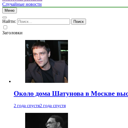
Случайные новости
Меню
Найти:
Заголовки
Около дома Шатунова в Москве выс
2 года спустя
2 года спустя