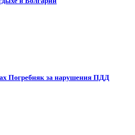
тдыхе в Болгарии
ах Погребняк за нарушения ПДД