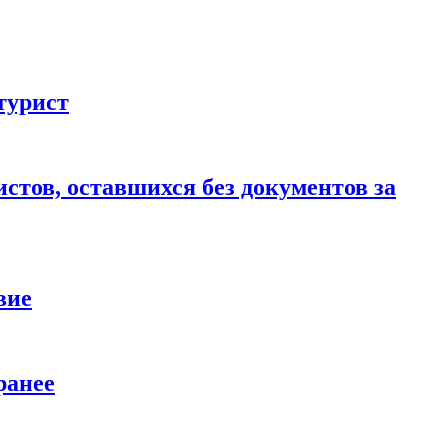
турист
стов, оставшихся без документов за
вие
ранее