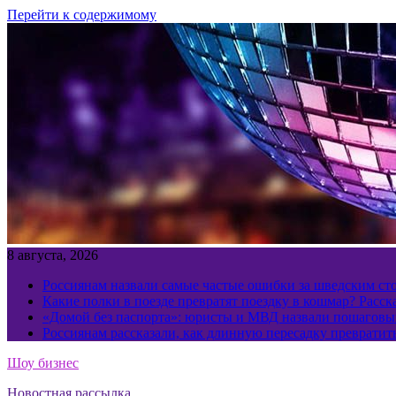
Перейти к содержимому
8 августа, 2026
Россиянам назвали самые частые ошибки за шведским ст
Какие полки в поезде превратят поездку в кошмар? Расс
«Домой без паспорта»: юристы и МВД назвали пошаговый
Россиянам рассказали, как длинную пересадку превратит
Шоу бизнес
Новостная рассылка