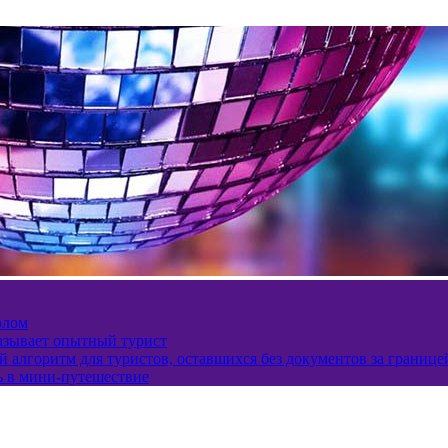
олом
казывает опытный турист
 алгоритм для туристов, оставшихся без документов за границе
ь в мини-путешествие