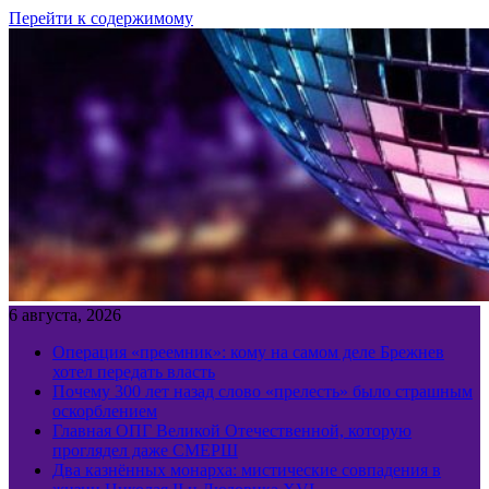
Перейти к содержимому
6 августа, 2026
Операция «преемник»: кому на самом деле Брежнев
хотел передать власть
Почему 300 лет назад слово «прелесть» было страшным
оскорблением
Главная ОПГ Великой Отечественной, которую
проглядел даже СМЕРШ
Два казнённых монарха: мистические совпадения в