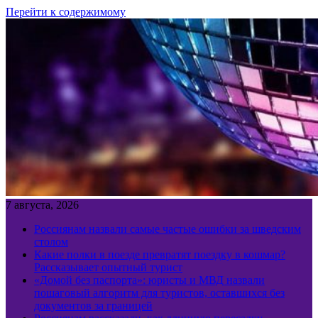
Перейти к содержимому
7 августа, 2026
Россиянам назвали самые частые ошибки за шведским
столом
Какие полки в поезде превратят поездку в кошмар?
Рассказывает опытный турист
«Домой без паспорта»: юристы и МВД назвали
пошаговый алгоритм для туристов, оставшихся без
документов за границей