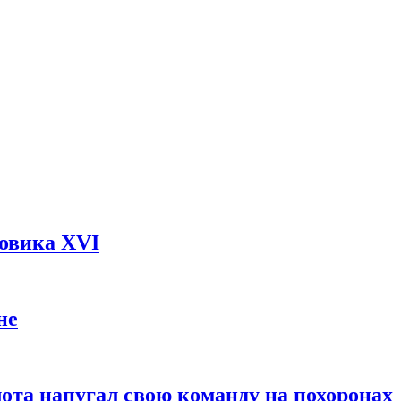
довика XVI
не
ота напугал свою команду на похоронах