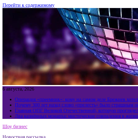
Перейти к содержимому
6 августа, 2026
Операция «преемник»: кому на самом деле Брежнев хотел
Почему 300 лет назад слово «прелесть» было страшным 
Главная ОПГ Великой Отечественной, которую прогляд
Два казнённых монарха: мистические совпадения в жизн
Шоу бизнес
Новостная рассылка