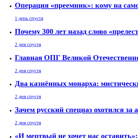
Операция «преемник»: кому на само
1 день спустя
Почему 300 лет назад слово «преле
2 дня спустя
Главная ОПГ Великой Отечественн
2 дня спустя
Два казнённых монарха: мистическ
2 дня спустя
Зачем русский спецназ охотился за
2 дня спустя
«И мертвый не хочет нас оставить»