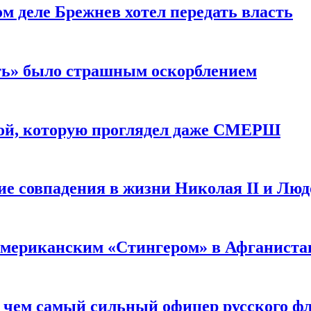
м деле Брежнев хотел передать власть
сть» было страшным оскорблением
ой, которую проглядел даже СМЕРШ
ие совпадения в жизни Николая II и Лю
 американским «Стингером» в Афганиста
: чем самый сильный офицер русского фл