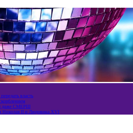
 передать власть
оскорблением
ел даже СМЕРШ
и Николая II и Людовика XVI