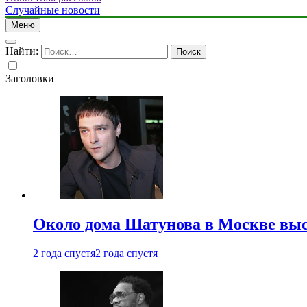
Случайные новости
Меню
Найти:
Заголовки
Около дома Шатунова в Москве выс
2 года спустя
2 года спустя