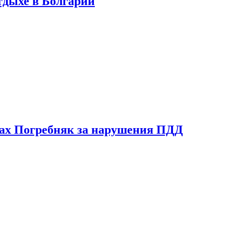
тдыхе в Болгарии
ах Погребняк за нарушения ПДД