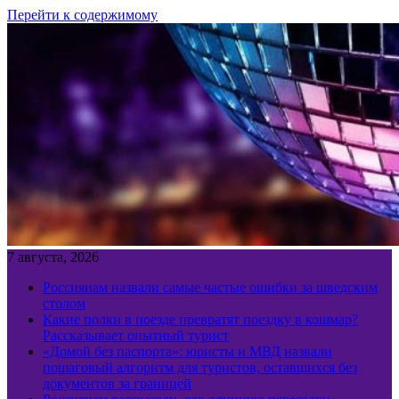
Перейти к содержимому
7 августа, 2026
Россиянам назвали самые частые ошибки за шведским
столом
Какие полки в поезде превратят поездку в кошмар?
Рассказывает опытный турист
«Домой без паспорта»: юристы и МВД назвали
пошаговый алгоритм для туристов, оставшихся без
документов за границей