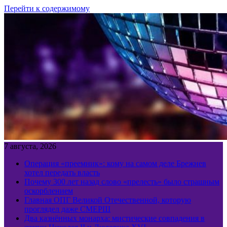
Перейти к содержимому
7 августа, 2026
Операция «преемник»: кому на самом деле Брежнев
хотел передать власть
Почему 300 лет назад слово «прелесть» было страшным
оскорблением
Главная ОПГ Великой Отечественной, которую
проглядел даже СМЕРШ
Два казнённых монарха: мистические совпадения в