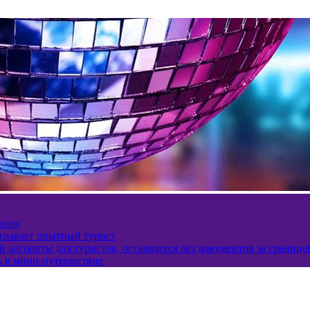
олом
казывает опытный турист
 алгоритм для туристов, оставшихся без документов за границе
ь в мини-путешествие