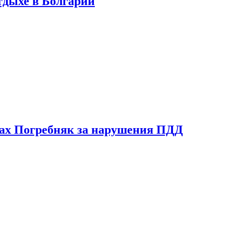
тдыхе в Болгарии
ах Погребняк за нарушения ПДД