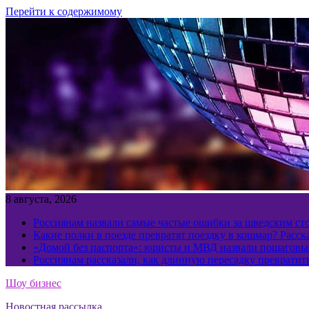
Перейти к содержимому
8 августа, 2026
Россиянам назвали самые частые ошибки за шведским ст
Какие полки в поезде превратят поездку в кошмар? Расс
«Домой без паспорта»: юристы и МВД назвали пошаговый
Россиянам рассказали, как длинную пересадку превратит
Шоу бизнес
Новостная рассылка