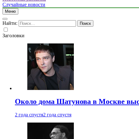
Случайные новости
Меню
Найти:
Заголовки
Около дома Шатунова в Москве выс
2 года спустя
2 года спустя