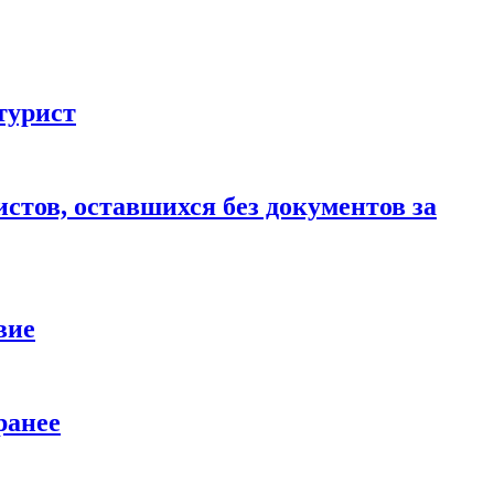
турист
стов, оставшихся без документов за
вие
ранее