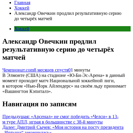
Главная
Хоккей
Александр Овечкин продлил результативную серию
до четырёх матчей
Хоккей
Александр Овечкин продлил
результативную серию до четырёх
матчей
Чемпионат.com
8 месяцев спустя
0
1 минуты
В Элмонте (США) на стадионе «Ю-Би-Эс-Арена» в данный
момент проходит матч Национальной хоккейной лиги,
в котором «Нью-Йорк Айлендерс» на своём льду принимает
«Вашингтон Кэпиталз».
Навигация по записям
Предыдущая:
«Арсенал» не смог победить «Челси» в 13-
м туре АПЛ, играя в большинстве с 38-й минуты
Далее:
Дмитрий Сычев: «Моя история на посту президента
„Иртыша“ закончилась»