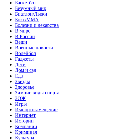
Баскетбол
Безумный мир
Биатлон/Лыжи
Бокс/MMA
Болезни и лекарства
В мире
В России
Вещи
Военные новости
Волейбол
Гаджеты
Дети
Дом и сад
Еда
Звёзды
Здоровье
Зимние виды спорта
ЗОЖ
Игры
Импортозамещение
Интернет
Истории
Компании
Криминал
Культура