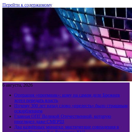
Перейти к содержимому
6 августа, 2026
Операция «преемник»: кому на самом деле Брежнев
хотел передать власть
Почему 300 лет назад слово «прелесть» было страшным
оскорблением
Главная ОПГ Великой Отечественной, которую
проглядел даже СМЕРШ
Два казнённых монарха: мистические совпадения в