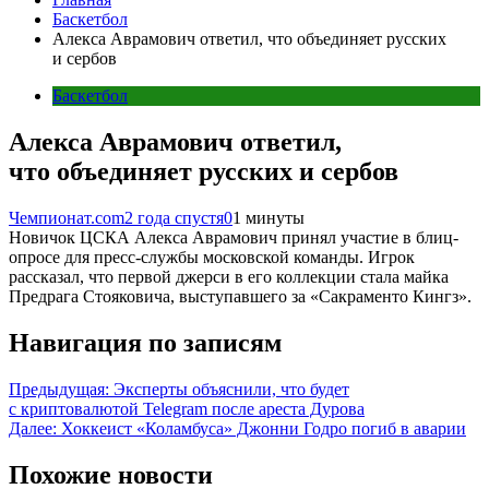
Баскетбол
Алекса Аврамович ответил, что объединяет русских
и сербов
Баскетбол
Алекса Аврамович ответил,
что объединяет русских и сербов
Чемпионат.com
2 года спустя
0
1 минуты
Новичок ЦСКА Алекса Аврамович принял участие в блиц-
опросе для пресс-службы московской команды. Игрок
рассказал, что первой джерси в его коллекции стала майка
Предрага Стояковича, выступавшего за «Сакраменто Кингз».
Навигация по записям
Предыдущая:
Эксперты объяснили, что будет
с криптовалютой Telegram после ареста Дурова
Далее:
Хоккеист «Коламбуса» Джонни Годро погиб в аварии
Похожие новости