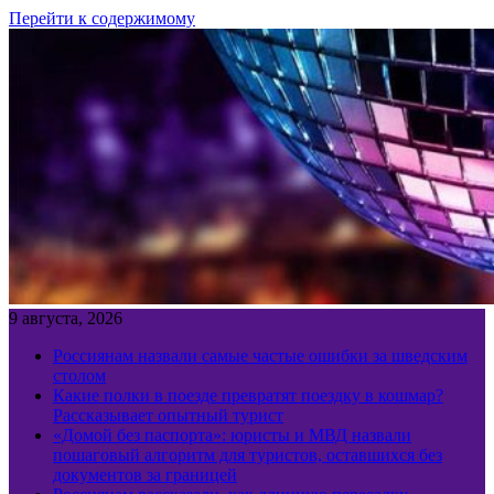
Перейти к содержимому
9 августа, 2026
Россиянам назвали самые частые ошибки за шведским
столом
Какие полки в поезде превратят поездку в кошмар?
Рассказывает опытный турист
«Домой без паспорта»: юристы и МВД назвали
пошаговый алгоритм для туристов, оставшихся без
документов за границей