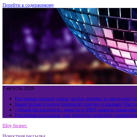
Перейти к содержимому
7 августа, 2026
Россиянам назвали самые частые ошибки за шведским ст
Какие полки в поезде превратят поездку в кошмар? Расс
«Домой без паспорта»: юристы и МВД назвали пошаговый
Россиянам рассказали, как длинную пересадку превратит
Шоу бизнес
Новостная рассылка