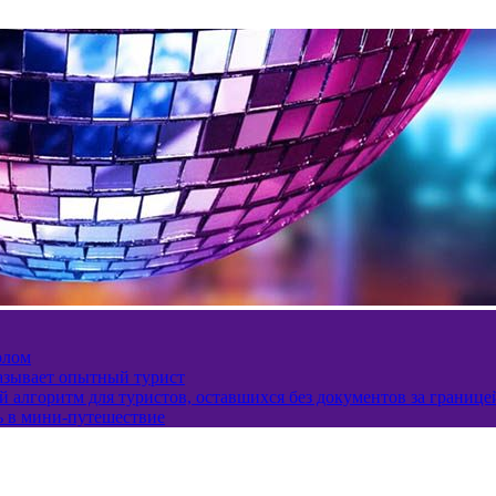
олом
казывает опытный турист
 алгоритм для туристов, оставшихся без документов за границе
ь в мини-путешествие