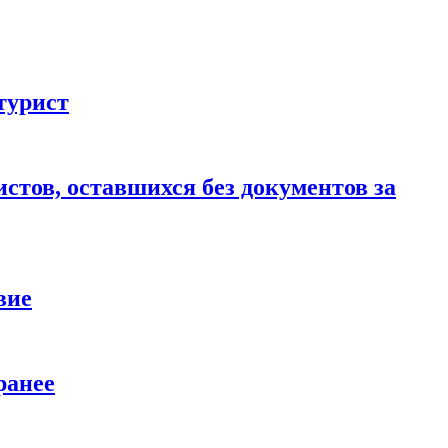
турист
стов, оставшихся без документов за
вие
ранее