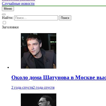
Случайные новости
Меню
Найти:
Заголовки
Около дома Шатунова в Москве выс
2 года спустя
2 года спустя