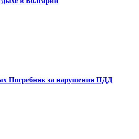
тдыхе в Болгарии
ах Погребняк за нарушения ПДД