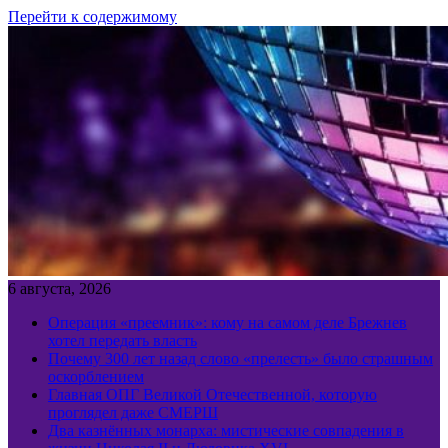
Перейти к содержимому
6 августа, 2026
Операция «преемник»: кому на самом деле Брежнев
хотел передать власть
Почему 300 лет назад слово «прелесть» было страшным
оскорблением
Главная ОПГ Великой Отечественной, которую
проглядел даже СМЕРШ
Два казнённых монарха: мистические совпадения в