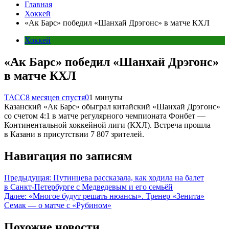
Главная
Хоккей
«Ак Барс» победил «Шанхай Дрэгонс» в матче КХЛ
Хоккей
«Ак Барс» победил «Шанхай Дрэгонс»
в матче КХЛ
ТАСС
8 месяцев спустя
0
1 минуты
Казанский «Ак Барс» обыграл китайский «Шанхай Дрэгонс»
со счетом 4:1 в матче регулярного чемпионата Фонбет —
Континентальной хоккейной лиги (КХЛ). Встреча прошла
в Казани в присутствии 7 807 зрителей.
Навигация по записям
Предыдущая:
Путинцева рассказала, как ходила на балет
в Санкт-Петербурге с Медведевым и его семьёй
Далее:
«Многое будут решать нюансы». Тренер «Зенита»
Семак — о матче с «Рубином»
Похожие новости