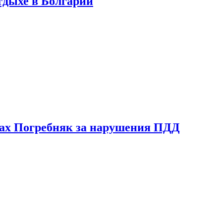
тдыхе в Болгарии
ах Погребняк за нарушения ПДД