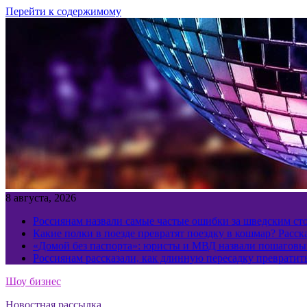
Перейти к содержимому
8 августа, 2026
Россиянам назвали самые частые ошибки за шведским ст
Какие полки в поезде превратят поездку в кошмар? Расс
«Домой без паспорта»: юристы и МВД назвали пошаговый
Россиянам рассказали, как длинную пересадку превратит
Шоу бизнес
Новостная рассылка