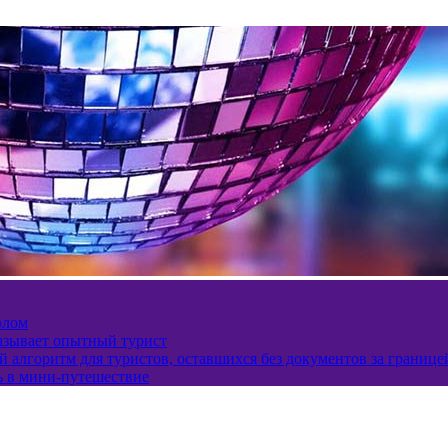
олом
казывает опытный турист
 алгоритм для туристов, оставшихся без документов за границе
ь в мини-путешествие