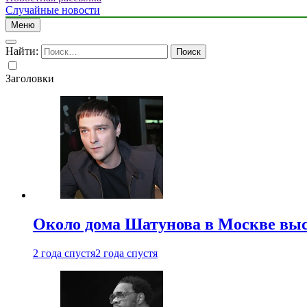
Случайные новости
Меню
Найти:
Заголовки
Около дома Шатунова в Москве выс
2 года спустя
2 года спустя