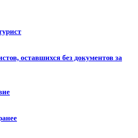
турист
стов, оставшихся без документов за
вие
ранее